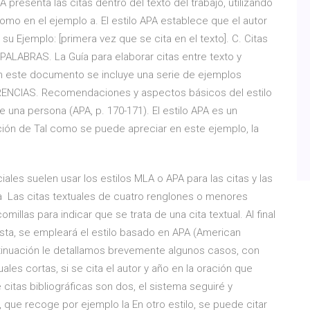
 presenta las citas dentro del texto del trabajo, utilizando
 como en el ejemplo a. El estilo APA establece que el autor
u Ejemplo: [primera vez que se cita en el texto]. C. Citas
LABRAS. La Guía para elaborar citas entre texto y
 En este documento se incluye una serie de ejemplos
ERENCIAS. Recomendaciones y aspectos básicos del estilo
 una persona (APA, p. 170-171). El estilo APA es un
ción de Tal como se puede apreciar en este ejemplo, la
les suelen usar los estilos MLA o APA para las citas y las
la Las citas textuales de cuatro renglones o menores
millas para indicar que se trata de una cita textual. Al final
evista, se empleará el estilo basado en APA (American
ntinuación le detallamos brevemente algunos casos, con
uales cortas, si se cita el autor y año en la oración que
 citas bibliográficas son dos, el sistema seguiré y
ue recoge por ejemplo la En otro estilo, se puede citar