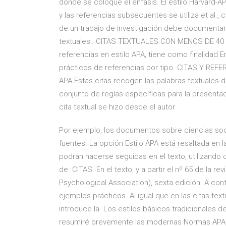
dónde se coloque el énfasis. El estilo Harvard-APA
y las referencias subsecuentes se utiliza et al.,
de un trabajo de investigación debe documentar s
textuales:. CITAS TEXTUALES CON MENOS DE 40 PA
referencias en estilo APA, tiene como finalidad
prácticos de referencias por tipo. CITAS Y REF
APA Estas citas recogen las palabras textuales de
conjunto de reglas específicas para la presenta
cita textual se hizo desde el autor
Por ejemplo, los documentos sobre ciencias socia
fuentes. La opción Estilo APA está resaltada en 
podrán hacerse seguidas en el texto, utilizando co
de CITAS. En el texto, y a partir el nº 65 de la r
Psychological Association), sexta edición. A co
ejemplos prácticos. Al igual que en las citas text
introduce la Los estilos básicos tradicionales de
resumiré brevemente las modernas Normas APA, q