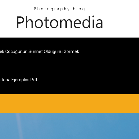
kek Çocuğunun Sünnet Olduğunu Görmek
ateria Ejemplos Pdf