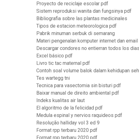
Proyecto de reciclaje escolar pdf
Sistem reproduksi wanita dan fungsinya pdf
Bibliografia sobre las plantas medicinales
Tipos de estacion meteorologica pdf
Pabrik minuman serbuk di semarang
Materi pengenalan komputer internet dan email
Descargar condores no entierran todos los dias
Excel básico pdf
Livro tic tac maternal pdf
Contoh soal volume balok dalam kehidupan seha
Tes wartegg tni
Tecnica para vasectomia sin bisturi pdf
Baixar manual de direito ambiental pdf
Indeks kualitas air laut
El algoritmo de la felicidad pdf
Medula espinal y nervios raquideos pdf
Resolução halliday vol 3 ed 9
Format rpp terbaru 2020 pdf
Format rpp terbaru 2020 pdf