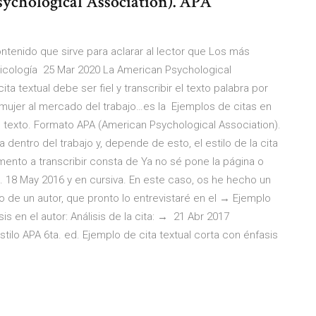
ychological Association). APA
ntenido que sirve para aclarar al lector que Los más
sicología 25 Mar 2020 La American Psychological
a textual debe ser fiel y transcribir el texto palabra por
 mujer al mercado del trabajo…es la Ejemplos de citas en
n texto. Formato APA (American Psychological Association).
dentro del trabajo y, depende de esto, el estilo de la cita
gmento a transcribir consta de Ya no sé pone la página o
. 18 May 2016 y en cursiva. En este caso, os he hecho un
o de un autor, que pronto lo entrevistaré en el → Ejemplo
is en el autor: Análisis de la cita: → 21 Abr 2017
tilo APA 6ta. ed. Ejemplo de cita textual corta con énfasis