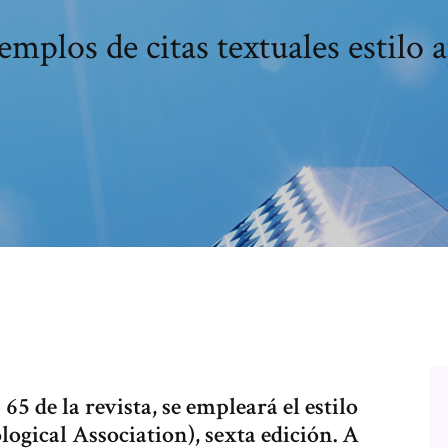
emplos de citas textuales estilo 
 65 de la revista, se empleará el estilo
gical Association), sexta edición. A