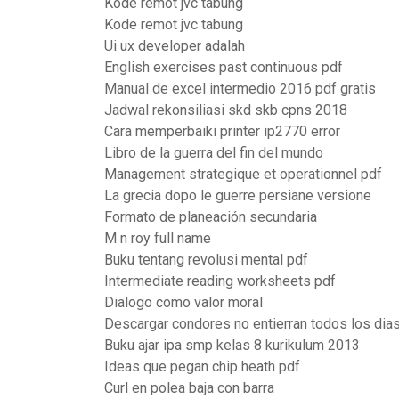
Kode remot jvc tabung
Kode remot jvc tabung
Ui ux developer adalah
English exercises past continuous pdf
Manual de excel intermedio 2016 pdf gratis
Jadwal rekonsiliasi skd skb cpns 2018
Cara memperbaiki printer ip2770 error
Libro de la guerra del fin del mundo
Management strategique et operationnel pdf
La grecia dopo le guerre persiane versione
Formato de planeación secundaria
M n roy full name
Buku tentang revolusi mental pdf
Intermediate reading worksheets pdf
Dialogo como valor moral
Descargar condores no entierran todos los dias
Buku ajar ipa smp kelas 8 kurikulum 2013
Ideas que pegan chip heath pdf
Curl en polea baja con barra