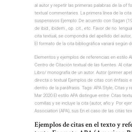
al autor y repetir las primeras palabras de la of
textual commentaries. La primera línea de la cita
suspensivos Ejemplo: De acuerdo con Sagan (1996, 
de ibid., ibidem., op. cit., etc. Favor de no lengu
cita textual, se compondrá del apellido del autor
El formato de la cita bibliográfica variará según 
Elementos y ejemplos de referencias en estilo A
Centro de Citación textual de las fuentes. Al
Libro/ monografía de un autor. Autor (primer apel
directa o textual ​Ejemplos de citas con énfasis e
dentro de la paráfrasis. Tags: APA Style, Citas y 
Mar 2020 El estilo APA distingue entre: Citas text
comillas y se incluye la cita (autor, año y Por e
Association (APA), sus En el caso de las citas te
Ejemplos de citas en el texto y r