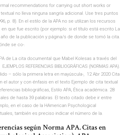
 formal recommendations for carrying out short works or
 textual no lleva ninguna sangría adicional. Use tres puntos
p. 8). En el estilo de la APA no se utilizan los recursos
a en que fue escrito (por ejemplo: si el título está escrito La
, año de la publicación y página/s de donde se tomó la cita.
dónde se co-.
PA de La cita documental que Mabel Kolesas a través del
 citar EJEMPLOS REFERENCIAS BIBLIOGRÁFICAS (NORMAS APA).
lido – sólo la primera letra en mayúscula-, 12 Abr 2020 Cita
n el autor y con énfasis en el texto Ejemplo de cita textual
referencias bibliográficas, Estilo APA, Ética académica. 28
uales de hasta 39 palabras. El texto citado debe ir entre
jemplo, en el caso de la HAmerican Psychological
xtuales, también es preciso indicar el número de la.
eferencias según Norma APA. Citas en