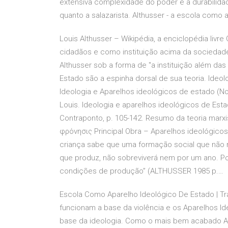
extensiva complexidade do poder e a durabilida
quanto a salazarista. Althusser - a escola como
Louis Althusser – Wikipédia, a enciclopédia liv
cidadãos e como instituição acima da sociedade
Althusser sob a forma de "a instituição além da
Estado são a espinha dorsal de sua teoria. Ideol
Ideologia e Aparelhos ideológicos de estado (N
Louis. Ideologia e aparelhos ideológicos de Esta
Contraponto, p. 105-142. Resumo da teoria marxi
φρόνησις Principal Obra – Aparelhos ideológicos
criança sabe que uma formação social que nã
que produz, não sobreviverá nem por um ano. P
condições de produção” (ALTHUSSER 1985 p.…
Escola Como Aparelho Ideológico De Estado | Tr
funcionam a base da violência e os Aparelhos I
base da ideologia. Como o mais bem acabado Ap