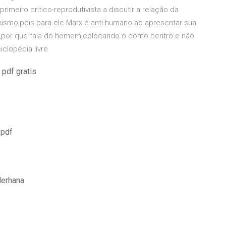
meiro critico-reprodutivista a discutir a relação da
xismo,pois para ele Marx é anti-humano ao apresentar sua
ia,por que fala do homem,colocando o como centro e não
clopédia livre
pdf gratis
 pdf
derhana