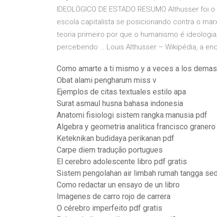
IDEOLÓGICO DE ESTADO RESUMO Althusser foi o pri
escola capitalista se posicionando contra o mar
teoria primeiro por que o humanismo é ideolog
percebendo … Louis Althusser – Wikipédia, a enci
Como amarte a ti mismo y a veces a los demas 
Obat alami pengharum miss v
Ejemplos de citas textuales estilo apa
Surat asmaul husna bahasa indonesia
Anatomi fisiologi sistem rangka manusia pdf
Algebra y geometria analitica francisco granero
Keteknikan budidaya perikanan pdf
Carpe diem tradução portugues
El cerebro adolescente libro pdf gratis
Sistem pengolahan air limbah rumah tangga se
Como redactar un ensayo de un libro
Imagenes de carro rojo de carrera
O cérebro imperfeito pdf gratis