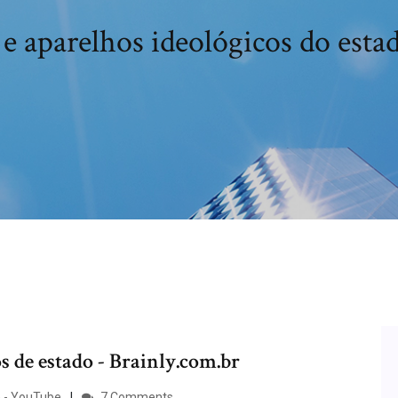
 e aparelhos ideológicos do est
s de estado - Brainly.com.br
) - YouTube
7 Comments