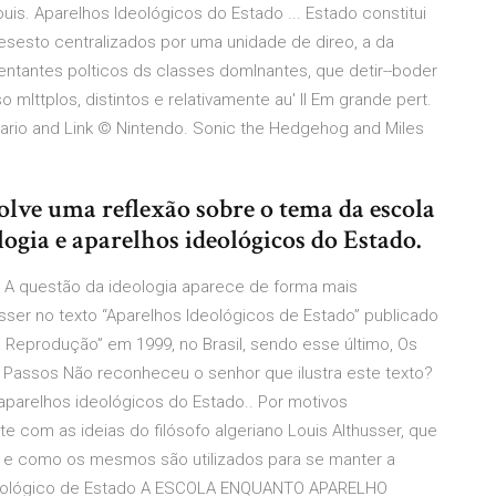
s. Aparelhos Ideológicos do Estado ... Estado constitui
sesto centralizados por uma unidade de direo, a da
sentantes polticos ds classes domlnantes, que detir--boder
 mlttplos, distintos e relativamente au' ll Em grande pert.
Mario and Link © Nintendo. Sonic the Hedgehog and Miles
olve uma reflexão sobre o tema da escola
ogia e aparelhos ideológicos do Estado.
: 3 A questão da ideologia aparece de forma mais
usser no texto “Aparelhos Ideológicos de Estado” publicado
 Reprodução” em 1999, no Brasil, sendo esse último, Os
s Passos Não reconheceu o senhor que ilustra este texto?
 aparelhos ideológicos do Estado.. Por motivos
te com as ideias do filósofo algeriano Louis Althusser, que
o e como os mesmos são utilizados para se manter a
deológico de Estado A ESCOLA ENQUANTO APARELHO