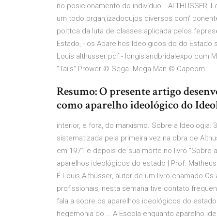
no posicionamento do indivíduo… ALTHUSSER, Loui
um todo organ,izadocujos diversos com' ponente
polttca da luta de classes aplicada pelos fepre
Estado, - os Aparelhos ldeolgicos do do Estado so
Louis althusser pdf - longislandbridalexpo.com 
"Tails" Prower © Sega. Mega Man © Capcom.
Resumo: O presente artigo desenv
como aparelho ideológico do Ideol
interior, e fora, do marxismo. Sobre a Ideologia
sistematizada pela primeira vez na obra de Alth
em 1971 e depois de sua morte no livro “Sobre a
aparelhos ideológicos do estado | Prof. Matheu
É Louis Althusser, autor de um livro chamado Os
profissionais, nesta semana tive contato frequen
fala a sobre os aparelhos ideológicos do estad
hegemonia do … A Escola enquanto aparelho i