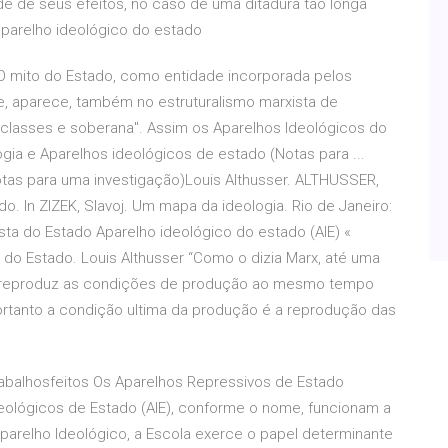
de de seus efeitos, no caso de uma ditadura tão longa
 aparelho ideológico do estado
re O mito do Estado, como entidade incorporada pelos
, aparece, também no estruturalismo marxista de
s classes e soberana". Assim os Aparelhos Ideológicos do
ogia e Aparelhos ideológicos de estado (Notas para ...
otas para uma investigação)Louis Althusser. ALTHUSSER,
do. In ZIZEK, Slavoj. Um mapa da ideologia. Rio de Janeiro:
sta do Estado Aparelho ideológico do estado (AIE) «
 do Estado. Louis Althusser “Como o dizia Marx, até uma
o reproduz as condições de produção ao mesmo tempo
ortanto a condição ultima da produção é a reprodução das
abalhosfeitos Os Aparelhos Repressivos de Estado
deológicos de Estado (AIE), conforme o nome, funcionam a
arelho Ideológico, a Escola exerce o papel determinante