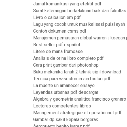
Jurnal komunikasi yang efektif pdf
Surat keterangan berkelakuan baik dari fakultas
Livro o caibalion em pdf
Lagu yang cocok untuk musikalisasi puisi ayah
Contoh dokumen csms pdf
Manajemen pemasaran global warren j. keegan 
Best seller pdf español
Litere de mana frumoase
Analisis de orina libro completo pdf
Cara print gambar dari photoshop
Buku mekanika tanah 2 teknik sipil download
Tecnica para vasectomia sin bisturi pdf
La muerte un amanecer ensayo
Leyendas urbanas pdf descargar
Algebra y geometria analitica francisco granero
Lectores competentes libros
Management strategique et operationnel pdf
Gambar dp sakit kepala bergerak
Aeropuerto benito juarez pdf