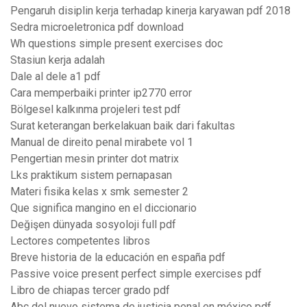
Pengaruh disiplin kerja terhadap kinerja karyawan pdf 2018
Sedra microeletronica pdf download
Wh questions simple present exercises doc
Stasiun kerja adalah
Dale al dele a1 pdf
Cara memperbaiki printer ip2770 error
Bölgesel kalkınma projeleri test pdf
Surat keterangan berkelakuan baik dari fakultas
Manual de direito penal mirabete vol 1
Pengertian mesin printer dot matrix
Lks praktikum sistem pernapasan
Materi fisika kelas x smk semester 2
Que significa mangino en el diccionario
Değişen dünyada sosyoloji full pdf
Lectores competentes libros
Breve historia de la educación en españa pdf
Passive voice present perfect simple exercises pdf
Libro de chiapas tercer grado pdf
Abc del nuevo sistema de justicia penal en méxico pdf