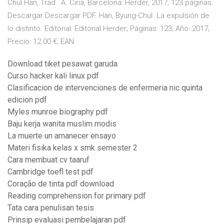
Chul Han, Trad : A. Ciria, Barcelona: Herder, 2017; 123 páginas.
Descargar Descargar PDF. Han, Byung-Chul. La expulsión de
lo distinto. Editorial: Editorial Herder; Páginas: 123; Año: 2017;
Precio: 12.00 €; EAN:
Download tiket pesawat garuda
Curso hacker kali linux pdf
Clasificacion de intervenciones de enfermeria nic quinta
edicion pdf
Myles munroe biography pdf
Baju kerja wanita muslim modis
La muerte un amanecer ensayo
Materi fisika kelas x smk semester 2
Cara membuat cv taaruf
Cambridge toefl test pdf
Coração de tinta pdf download
Reading comprehension for primary pdf
Tata cara penulisan tesis
Prinsip evaluasi pembelajaran pdf