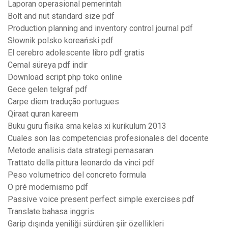
Laporan operasional pemerintah
Bolt and nut standard size pdf
Production planning and inventory control journal pdf
Słownik polsko koreański pdf
El cerebro adolescente libro pdf gratis
Cemal süreya pdf indir
Download script php toko online
Gece gelen telgraf pdf
Carpe diem tradução portugues
Qiraat quran kareem
Buku guru fisika sma kelas xi kurikulum 2013
Cuales son las competencias profesionales del docente
Metode analisis data strategi pemasaran
Trattato della pittura leonardo da vinci pdf
Peso volumetrico del concreto formula
O pré modernismo pdf
Passive voice present perfect simple exercises pdf
Translate bahasa inggris
Garip dışında yeniliği sürdüren şiir özellikleri