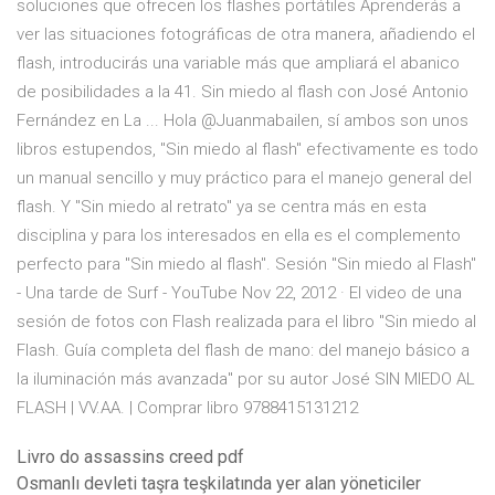
soluciones que ofrecen los flashes portátiles Aprenderás a
ver las situaciones fotográficas de otra manera, añadiendo el
flash, introducirás una variable más que ampliará el abanico
de posibilidades a la 41. Sin miedo al flash con José Antonio
Fernández en La ... Hola @Juanmabailen, sí ambos son unos
libros estupendos, "Sin miedo al flash" efectivamente es todo
un manual sencillo y muy práctico para el manejo general del
flash. Y "Sin miedo al retrato" ya se centra más en esta
disciplina y para los interesados en ella es el complemento
perfecto para "Sin miedo al flash". Sesión "Sin miedo al Flash"
- Una tarde de Surf - YouTube Nov 22, 2012 · El video de una
sesión de fotos con Flash realizada para el libro "Sin miedo al
Flash. Guía completa del flash de mano: del manejo básico a
la iluminación más avanzada" por su autor José SIN MIEDO AL
FLASH | VV.AA. | Comprar libro 9788415131212
Livro do assassins creed pdf
Osmanlı devleti taşra teşkilatında yer alan yöneticiler