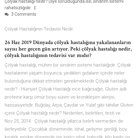
Çölyak hastalığı nedir? Diye sorulduğunda ise; sindirim sistemi
rahatsızlığıdır.
3 Comments
Çölyak Hastalığının Tedavisi Nedir
26 Haz 2019 Dünyada çölyak hastalığına yakalananların
sayısı her geçen gün artıyor. Peki çölyak hastalığı nedir,
çölyak hastalığının tedavisi var mıdır?
Çölyak hastalığı, mühim bir sindirim sistemi hastalığıdır. Çölyak
hastalarının yaşam boyunca, yedikleri gıdaların içinde neler
bulunduğuna dikkat etmeleri gerekmektedir Çölyak hastalığı
nedir? - Hürriyet Çölyak Hastalığı ince bağırsağın, Gluten adlı
proteine karşı ömür boyu süren ve kronikleşen alerjisi,
hassasiyetidir. Buğday, Arpa, Çavdar ve Yulaf gibi tahıllar Gluten
içerir Çölyak hastalığı nedir? Nedenleri, belirtileri, testi ve ...
Nov 25, 2014 · Çölyak hastalığı yıllarca belirti vermeden de
ilerleyebilir. Çocukluk döneminde; ishal, gelişme geriliği, boy
kısalığı, erişkin dönemde ise inatçı ishal, halsizlik, kilo kaybı ön