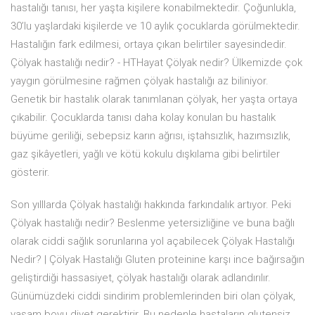
hastalığı tanısı, her yaşta kişilere konabilmektedir. Çoğunlukla,
30’lu yaşlardaki kişilerde ve 10 aylık çocuklarda görülmektedir.
Hastalığın fark edilmesi, ortaya çıkan belirtiler sayesindedir.
Çölyak hastalığı nedir? - HTHayat Çölyak nedir? Ülkemizde çok
yaygın görülmesine rağmen çölyak hastalığı az biliniyor.
Genetik bir hastalık olarak tanımlanan çölyak, her yaşta ortaya
çıkabilir. Çocuklarda tanısı daha kolay konulan bu hastalık
büyüme geriliği, sebepsiz karın ağrısı, iştahsızlık, hazımsızlık,
gaz şikâyetleri, yağlı ve kötü kokulu dışkılama gibi belirtiler
gösterir.
Son yılllarda Çölyak hastalığı hakkında farkındalık artıyor. Peki
Çölyak hastalığı nedir? Beslenme yetersizliğine ve buna bağlı
olarak ciddi sağlık sorunlarına yol açabilecek Çölyak Hastalığı
Nedir? | Çölyak Hastalığı Gluten proteinine karşı ince bağırsağın
geliştirdiği hassasiyet, çölyak hastalığı olarak adlandırılır.
Günümüzdeki ciddi sindirim problemlerinden biri olan çölyak,
yaşam boyu diyet gerektirir. Bu nedenle hastaların glutensiz