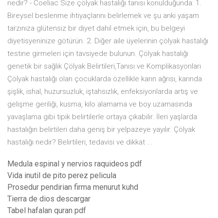
nedir? - Coeliac Size çölyak hastalığı tanısı konulduğunda: 1.
Bireysel beslenme ihtiyaçlarını belirlemek ve şu anki yaşam
tarzınıza glütensiz bir diyet dahil etmek için, bu belgeyi
diyetisyeninize götürün. 2. Diğer aile üyelerinin çölyak hastalığı
testine girmeleri için tavsiyede bulunun. Çölyak hastalığı
genetik bir sağlık Çölyak Belirtileri,Tanısı ve Komplikasyonları
Çölyak hastalığı olan çocuklarda özellikle karın ağrısı, karında
şişlik, ishal, huzursuzluk, iştahsızlık, enfeksiyonlarda artış ve
gelişme geriliği, kusma, kilo alamama ve boy uzamasında
yavaşlama gibi tipik belirtilerle ortaya çıkabilir. İleri yaşlarda
hastalığın belirtileri daha geniş bir yelpazeye yayılır. Çölyak
hastalığı nedir? Belirtileri, tedavisi ve dikkat ...
Medula espinal y nervios raquideos pdf
Vida inutil de pito perez pelicula
Prosedur pendirian firma menurut kuhd
Tierra de dios descargar
Tabel hafalan quran pdf