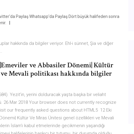
witter'da Paylaş Whatsapp'da Paylaş Dört büyük halifeden sonra
nir.
lar hakkında da bilgiler veriyor. Ehl-i sünnet, Şia ve diğer
 …
r |Emeviler ve Abbasiler Dönemi| Kültür
 ve Mevali politikası hakkında bilgiler
84). Yezit'in, yerini dolduracak yaşta başka bir veliaht
dü. 26 Mar 2018 Your browser does not currently recognize
 visit our frequently asked questions about HTML5 12 Eki
 Dönemi| Kültür Ve Miras Ünitesi genel özellikleri ve Mevali
rklerin İslam'ı kabul etmelerinde gecikmenin yaşandığı
i halifelerinin baskıcı bir tutumu bir durumda olduğu