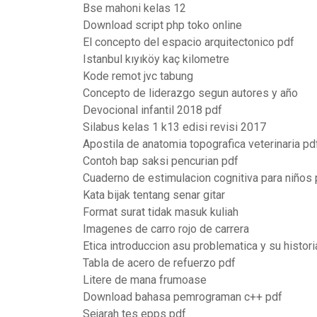
Bse mahoni kelas 12
Download script php toko online
El concepto del espacio arquitectonico pdf
Istanbul kıyıköy kaç kilometre
Kode remot jvc tabung
Concepto de liderazgo segun autores y año
Devocional infantil 2018 pdf
Silabus kelas 1 k13 edisi revisi 2017
Apostila de anatomia topografica veterinaria pd
Contoh bap saksi pencurian pdf
Cuaderno de estimulacion cognitiva para niños 
Kata bijak tentang senar gitar
Format surat tidak masuk kuliah
Imagenes de carro rojo de carrera
Etica introduccion asu problematica y su histori
Tabla de acero de refuerzo pdf
Litere de mana frumoase
Download bahasa pemrograman c++ pdf
Sejarah tes epps pdf