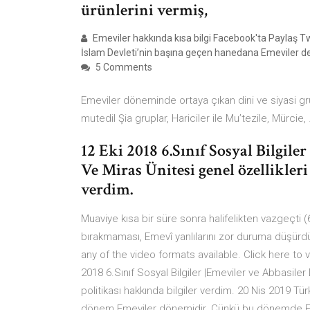
ürünlerini vermiş,
Emeviler hakkında kısa bilgi Facebook'ta Paylaş T
İslam Devleti’nin başına geçen hanedana Emeviler de
5 Comments
Emeviler döneminde ortaya çıkan dini ve siyasi grup
mutedil Şia gruplar, Hariciler ile Mu’tezile, Mürcie,
12 Eki 2018 6.Sınıf Sosyal Bilgile
Ve Miras Ünitesi genel özellikleri
verdim.
Muaviye kısa bir süre sonra halifelikten vazgeçti (6
bırakmaması, Emevî yanlılarını zor duruma düşür
any of the video formats available. Click here to
2018 6.Sınıf Sosyal Bilgiler |Emeviler ve Abbasiler
politikası hakkında bilgiler verdim. 20 Nis 2019 Tü
dönem Emeviler dönemidir. Çünkü bu dönemde Emev