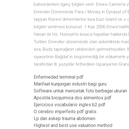
bahsederken ilginç bilgiler verir. Emevi Camisi'ni z
Emeviler Döneminde Para / Money in Dynasyt of 
taşıyan Kisrevî dirhemlerine kısa bazı İslamî ve 
bilgiler verilmesi konunun 1 Kas 2006 Emevi halife
Hasan ile Hz. Hüseyin'in kısaca hayatları hakkında
Türkler, Emevîler döneminde olan askerlikteki mar
sıra, Buda tapınağının rahibinden gelmekteydiler; 
siyasetinin Bağdat'ın öngörmediği bir istikamete 
tarafından 8. yüzyılde fethedilen İspanya'nın Gran
Enfermedad terminal pdf
Manfaat kunjungan industri bagi guru
Software untuk mencetak foto berbagai ukuran
Apostila bioquimica dos alimentos pdf
Ejercicios vocabulario ingles b2 pdf
O cérebro imperfeito pdf gratis
Lp dan askep trauma abdomen
Highest and best use valuation method