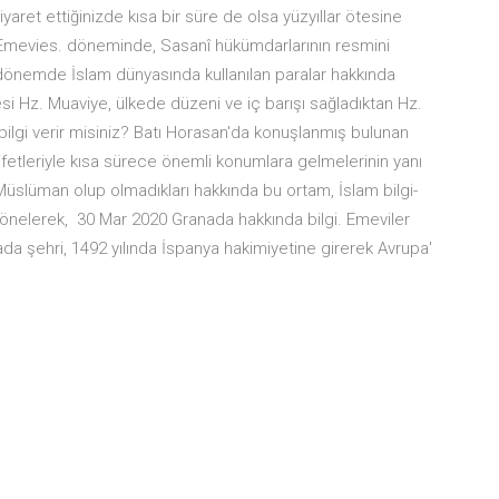
iyaret ettiğinizde kısa bir süre de olsa yüzyıllar ötesine
Emevies. döneminde, Sasanî hükümdarlarının resmini
o dönemde İslam dünyasında kullanılan paralar hakkında
si Hz. Muaviye, ülkede düzeni ve iç barışı sağladıktan Hz.
 bilgi verir misiniz? Batı Horasan'da konuşlanmış bulunan
ifetleriyle kısa sürece önemli konumlara gelmelerinin yanı
Müslüman olup olmadıkları hakkında bu ortam, İslam bilgi-
yönelerek, 30 Mar 2020 Granada hakkında bilgi. Emeviler
ada şehri, 1492 yılında İspanya hakimiyetine girerek Avrupa'