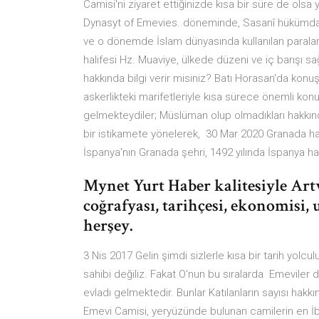
Camisi'ni ziyaret ettiğinizde kısa bir süre de ols
Dynasyt of Emevies. döneminde, Sasanî hükümdarlar
ve o dönemde İslam dünyasında kullanılan paralar
halifesi Hz. Muaviye, ülkede düzeni ve iç barışı sa
hakkında bilgi verir misiniz? Batı Horasan'da kon
askerlikteki marifetleriyle kısa sürece önemli kon
gelmekteydiler; Müslüman olup olmadıkları hakkınd
bir istikamete yönelerek, 30 Mar 2020 Granada hakk
İspanya'nın Granada şehri, 1492 yılında İspanya h
Mynet Yurt Haber kalitesiyle Artv
coğrafyası, tarihçesi, ekonomisi, u
herşey.
3 Nis 2017 Gelin şimdi sizlerle kısa bir tarih yolcul
sahibi değiliz. Fakat O'nun bu sıralarda Emeviler 
evladı gelmektedir. Bunlar Katılanların sayısı hakkı
Emevi Camisi, yeryüzünde bulunan camilerin en İ