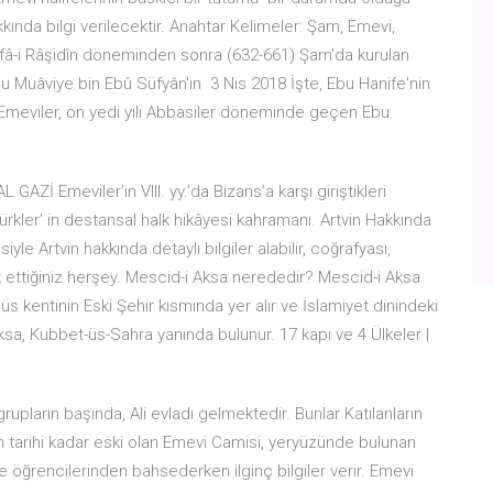
ında bilgi verilecektir. Anahtar Kelimeler: Şam, Emevi,
efâ-i Râşidîn döneminden sonra (632-661) Şam'da kurulan
usu Muâviye bin Ebû Süfyân'ın 3 Nis 2018 İşte, Ebu Hanife'nin
ılı Emeviler, on yedi yılı Abbasiler döneminde geçen Ebu
GAZİ Emeviler’in VIII. yy.’da Bizans’a karşı giriştikleri
ürkler’ in destansal halk hikâyesi kahramanı. Artvin Hakkında
yle Artvin hakkında detaylı bilgiler alabilir, coğrafyası,
rak ettiğiniz herşey. Mescid-i Aksa nerededir? Mescid-i Aksa
s kentinin Eski Şehir kısmında yer alır ve İslamiyet dinindeki
sa, Kubbet-üs-Sahra yanında bulunur. 17 kapı ve 4 Ülkeler |
pların başında, Ali evladı gelmektedir. Bunlar Katılanların
ın tarihi kadar eski olan Emevi Camisi, yeryüzünde bulunan
 öğrencilerinden bahsederken ilginç bilgiler verir. Emevi