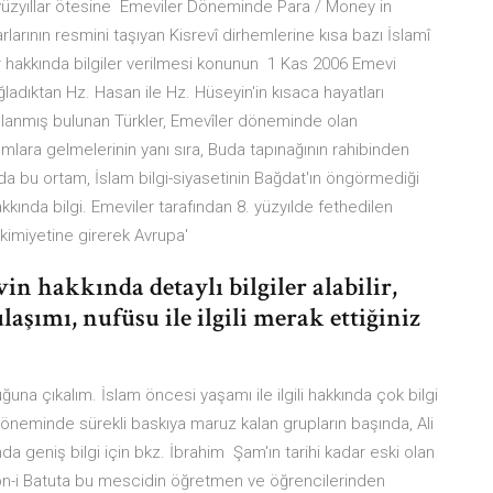
a yüzyıllar ötesine Emeviler Döneminde Para / Money in
ının resmini taşıyan Kisrevî dirhemlerine kısa bazı İslamî
 hakkında bilgiler verilmesi konunun 1 Kas 2006 Emevi
ğladıktan Hz. Hasan ile Hz. Hüseyin'in kısaca hayatları
uşlanmış bulunan Türkler, Emevîler döneminde olan
umlara gelmelerinin yanı sıra, Buda tapınağının rahibinden
a bu ortam, İslam bilgi-siyasetinin Bağdat'ın öngörmediği
ında bilgi. Emeviler tarafından 8. yüzyılde fethedilen
akimiyetine girerek Avrupa'
in hakkında detaylı bilgiler alabilir,
laşımı, nufüsu ile ilgili merak ettiğiniz
uğuna çıkalım. İslam öncesi yaşamı ile ilgili hakkında çok bilgi
döneminde sürekli baskıya maruz kalan grupların başında, Ali
nda geniş bilgi için bkz. İbrahim Şam'ın tarihi kadar eski olan
bn-i Batuta bu mescidin öğretmen ve öğrencilerinden