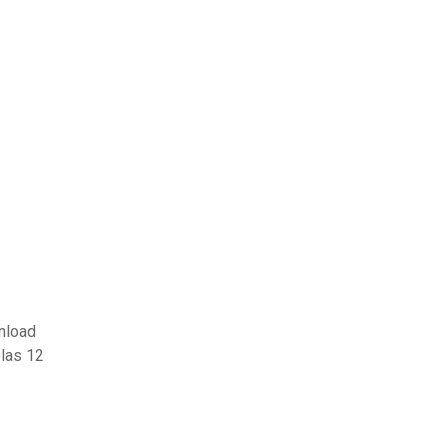
wnload
elas 12