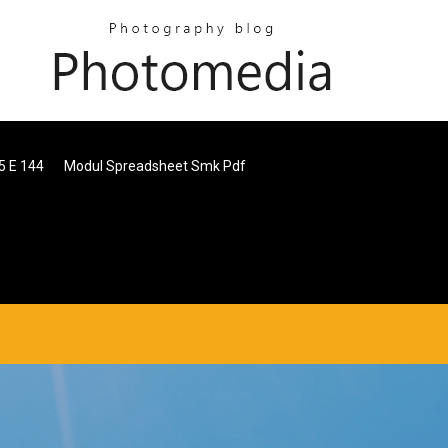
5 E 144
Modul Spreadsheet Smk Pdf