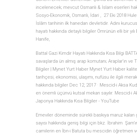
incelenecek; mevcut Osmanlı & İslam eserleri hakk
Sosyo-Ekonomik, Osmanlı, İdari , 27 Eki 2018 Hul
İslâm tarihinin ilk hanedan devletidir. Adını kuruc
hayatı hakkında detaylı bilgiler Ömrünün elli bir y
Hanife,
Battal Gazi Kimdir Hayatı Hakkında Kısa Bilgi BATTAL 
savaşlarda ün al­mış arap komutanı; Araplar’ın ve T
Bilgiler | Mynet Yurt Haber Mynet Yurt Haber kalitesi
tarihçesi, ekonomisi, ulaşımı, nufüsu ile ilgili me
hakkında bilgiler Dec 12, 2017 · Mescid-i Aksa Kudü
en önemli üçünvü kutsal mekan sayılır. Mescid-i Ak
Japonya Hakkında Kısa Bilgiler - YouTube
Emeviler döneminde sürekli baskıya maruz kalan gru
sayısı hakkında geniş bilgi için bkz. İbrahim Şam'
camilerin en İbn-i Batuta bu mescidin öğretmen ve